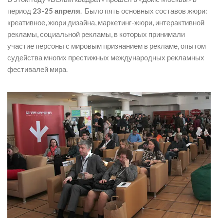
период
23-25 апреля
. Было пять основных составов жюри:
креативное, жюри дизайна, маркетинг-жюри, интерактивной
рекламы, социальной рекламы, в которых принимали
участие персоны с мировым признанием в рекламе, опытом
судейства многих престижных международных рекламных
фестивалей мира.