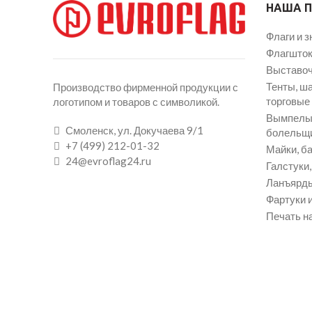
НАША 
Флаги и з
Флагшток
Выставоч
Тенты, ш
Производство фирменной продукции с
торговые
логотипом и товаров с символикой.
Вымпелы 
Смоленск, ул. Докучаева 9/1
болельщ
+7 (499) 212-01-32
Майки, ба
24@evroflag24.ru
Галстуки
Ланъярды
Фартуки и
Печать на