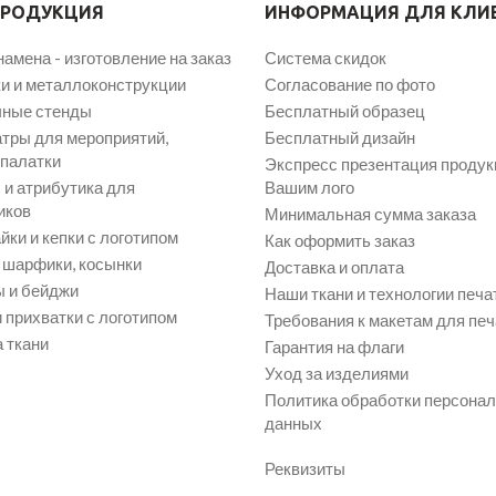
ПРОДУКЦИЯ
ИНФОРМАЦИЯ ДЛЯ КЛИ
намена - изготовление на заказ
Система скидок
и и металлоконструкции
Согласование по фото
ные стенды
Бесплатный образец
атры для мероприятий,
Бесплатный дизайн
 палатки
Экспресс презентация продук
и атрибутика для
Вашим лого
иков
Минимальная сумма заказа
йки и кепки с логотипом
Как оформить заказ
, шарфики, косынки
Доставка и оплата
 и бейджи
Наши ткани и технологии печа
 прихватки с логотипом
Требования к макетам для печ
 ткани
Гарантия на флаги
Уход за изделиями
Политика обработки персона
данных
Реквизиты