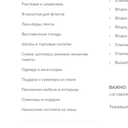
Уличны
Растяжки и символика
Флаги 
Флагштоки для флагов
Флаги 
Ланъярды, ленты
Флаги 
Выставочные стенды
Флаги 
​Шатры и торговые палатки
Уличны
Уличны
Сумки, шопперы, рюкзаки, мешочки,
пакеты
Вышиты
Одежда и аксессуары
Подарки и сувениры из ткани
ВАЖНО:
Рекламная мебель и интерьер
составляе
Сувениры и подарки
Тканевые
Нанесение логотипа на ткань