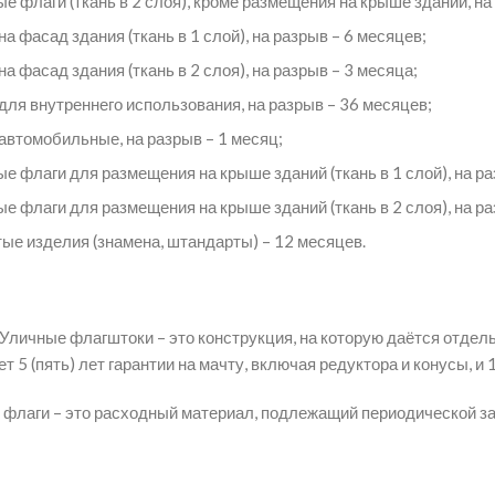
е флаги (ткань в 2 слоя), кроме размещения на крыше зданий, на
на фасад здания (ткань в 1 слой), на разрыв – 6 месяцев;
на фасад здания (ткань в 2 слоя), на разрыв – 3 месяца;
для внутреннего использования, на разрыв – 36 месяцев;
автомобильные, на разрыв – 1 месяц;
е флаги для размещения на крыше зданий (ткань в 1 слой), на ра
е флаги для размещения на крыше зданий (ткань в 2 слоя), на раз
е изделия (знамена, штандарты) – 12 месяцев.
Уличные флагштоки – это конструкция, на которую даётся отдель
т 5 (пять) лет гарантии на мачту, включая редуктора и конусы, и 
 флаги – это расходный материал, подлежащий периодической за