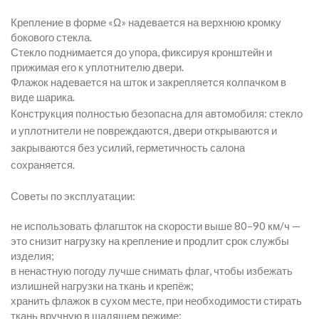
Крепление в форме «Ω» надевается на верхнюю кромку
бокового стекла.
Стекло поднимается до упора, фиксируя кронштейн и
прижимая его к уплотнителю двери.
Флажок надевается на шток и закрепляется колпачком в
виде шарика.
Конструкция полностью безопасна для автомобиля: стекло
и уплотнители не повреждаются, двери открываются и
закрываются без усилий, герметичность салона
сохраняется.
Советы по эксплуатации:
не использовать флагшток на скорости выше 80–90 км/ч —
это снизит нагрузку на крепление и продлит срок службы
изделия;
в ненастную погоду лучше снимать флаг, чтобы избежать
излишней нагрузки на ткань и крепёж;
хранить флажок в сухом месте, при необходимости стирать
ткань вручную в щадящем режиме;