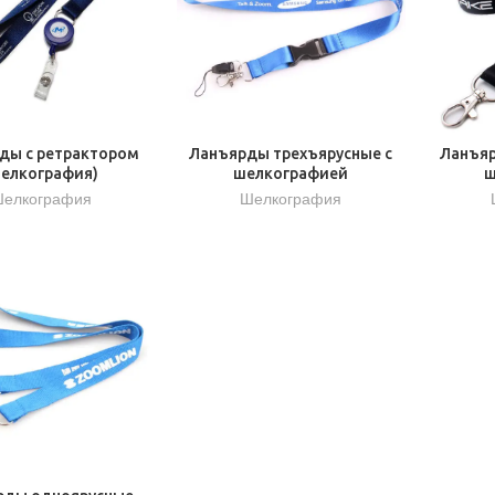
ды с ретрактором
Ланъярды трехъярусные с
Ланъяр
шелкография)
шелкографией
ш
елкография
Шелкография