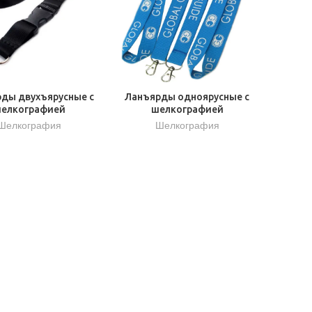
ды двухъярусные с
Ланъярды одноярусные с
елкографией
шелкографией
Шелкография
Шелкография