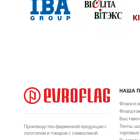
НАША 
Флаги и з
Флагшток
Выставоч
Тенты, ш
Производство фирменной продукции с
торговые
логотипом и товаров с символикой.