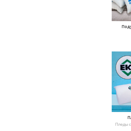
Под
П
Пледы с