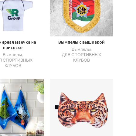
нирная маечка на
Вымпелы с вышивкой
присоске
Вымпелы
,
Вымпелы
,
ДЛЯ СПОРТИВНЫХ
Я СПОРТИВНЫХ
КЛУБОВ
КЛУБОВ