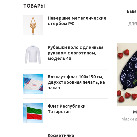
ТОВАРЫ
Вым
Навершие металлические
с гербом РФ
ДЛЯ
Рубашки поло с длинным
рукавом с логотипом,
модель 4S
Блэкаут флаг 100х150 см,
двухсторонняя печать, на
заказ
Флаг Республики
Татарстан
М
Маски д
Косметичка