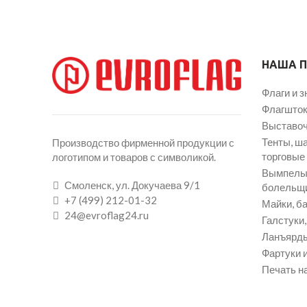
НАША 
Флаги и з
Флагшток
Выставоч
Тенты, ш
Производство фирменной продукции с
торговые
логотипом и товаров с символикой.
Вымпелы 
Смоленск, ул. Докучаева 9/1
болельщ
+7 (499) 212-01-32
Майки, ба
24@evroflag24.ru
Галстуки
Ланъярды
Фартуки и
Печать на