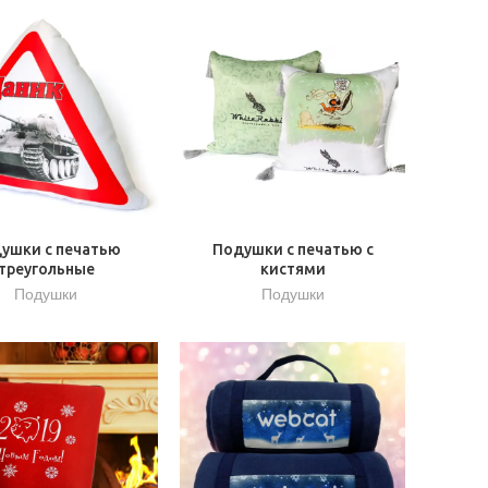
ушки с печатью
Подушки с печатью с
треугольные
кистями
Подушки
Подушки