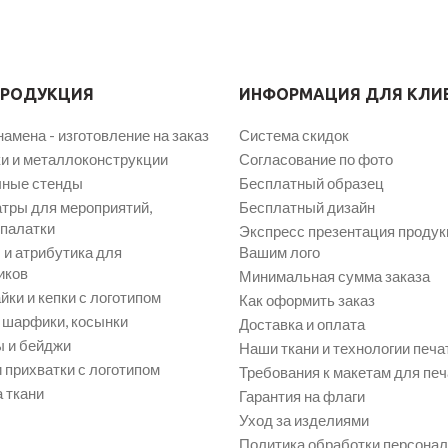
ПРОДУКЦИЯ
ИНФОРМАЦИЯ ДЛЯ КЛИ
намена - изготовление на заказ
Система скидок
и и металлоконструкции
Согласование по фото
ные стенды
Бесплатный образец
атры для мероприятий,
Бесплатный дизайн
 палатки
Экспресс презентация продук
и атрибутика для
Вашим лого
иков
Минимальная сумма заказа
йки и кепки с логотипом
Как оформить заказ
, шарфики, косынки
Доставка и оплата
 и бейджи
Наши ткани и технологии печа
 прихватки с логотипом
Требования к макетам для печ
 ткани
Гарантия на флаги
Уход за изделиями
Политика обработки персона