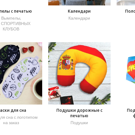
пелы с печатью
Календари
Поло
Вымпелы
,
Календари
 СПОРТИВНЫХ
КЛУБОВ
аски для сна
Подушки дорожные с
Под
печатью
ля сна с логотипом
на заказ
Подушки