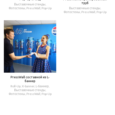
труб
Выставочные стенды
,
Фотостены, PressWall, Pop-Up
Выставочные стенды
,
Фотостены, PressWall, Pop-Up
PressWall составной из L-
баннер
Roll-Up, X-banner, L-баннер
,
Выставочные стенды
,
Фотостены, PressWall, Pop-Up