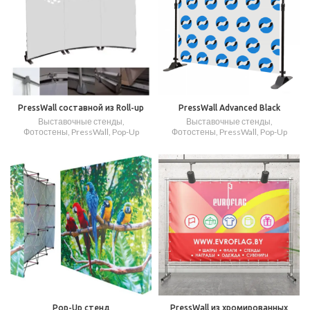
PressWall составной из Roll-up
PressWall Advanced Black
Выставочные стенды
,
Выставочные стенды
,
Фотостены, PressWall, Pop-Up
Фотостены, PressWall, Pop-Up
Pop-Up стенд
PressWall из хромированных