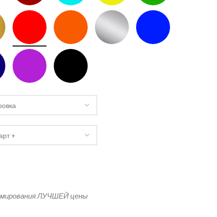
 с логотипом
рмирования ЛУЧШЕЙ цены