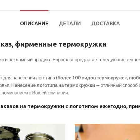
ОПИСАНИЕ
ДЕТАЛИ
ДОСТАВКА
аказ, фирменные термокружки
ир и рекламный продукт. Еврофлаг предлагает следующие технол
к для нанесения логотипа
(более 100 видов термокружек, люб
овья.
Нанесение логотипа на термокружки
— отличный способ 
напоминанием о Вашей компании.
заказов на термокружки с логотипом ежегодно, при