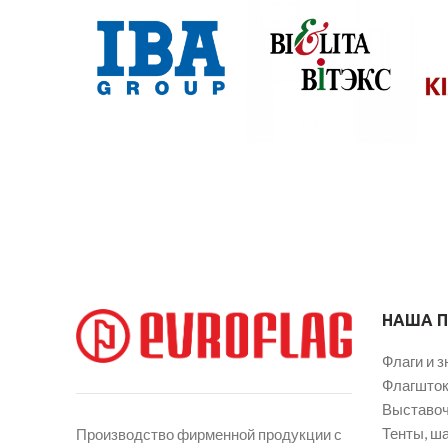
НАША 
Флаги и з
Флагшток
Выставоч
Тенты, ш
Производство фирменной продукции с