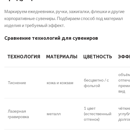
Маркируем ежедневники, ручки, зажигалки, флешки и другие
корпоративные сувениры. Подбираем способ под материал
изделия и требуемый эффект.
Сравнение технологий для сувениров
ТЕХНОЛОГИЯ
МАТЕРИАЛЫ
ЦВЕТНОСТЬ
ЭФФ
объё
бесцветно / с
отпеч
Тиснение
кожа и кожзам
фольгой
прем
вид
1 цвет
чётки
Лазерная
металл
(естественный
углуб
гравировка
оттенок)
долго