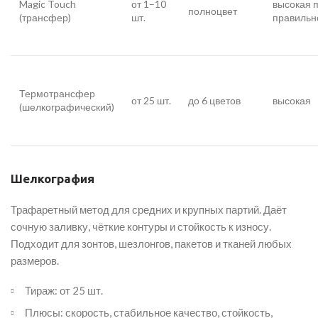
Magic Touch
от 1–10
высокая 
полноцвет
(трансфер)
шт.
правильн
Термотрансфер
от 25 шт.
до 6 цветов
высокая
(шелкографический)
Шелкография
Трафаретный метод для средних и крупных партий. Даёт
сочную заливку, чёткие контуры и стойкость к износу.
Подходит для зонтов, шезлонгов, пакетов и тканей любых
размеров.
Тираж: от 25 шт.
Плюсы: скорость, стабильное качество, стойкость,