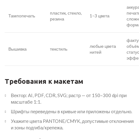
аккур
пластик, стекло,
печат
Тампопечать
1–3 цвета
резина
слож
форм
факту
любые цвета
объём
Вышивка
текстиль
нитей
стату
эффе
Требования к макетам
Вектор: AI, PDF, CDR, SVG; растр — от 150–300 dpi при
масштабе 1:1.
Шрифты переведены в кривые или приложены отдельно.
Укажите цвета PANTONE/CMYK, допустимые отклонения
и зоны подгиба/крепежа.