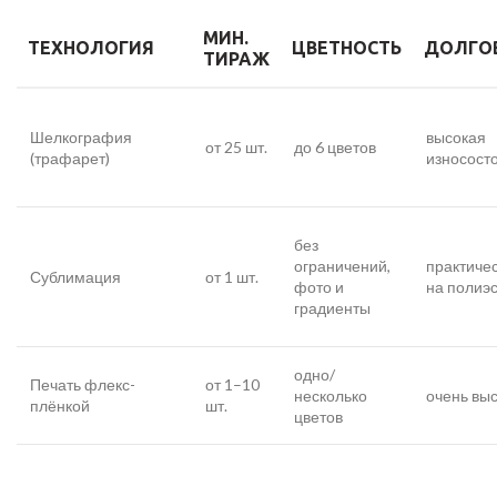
МИН.
ТЕХНОЛОГИЯ
ЦВЕТНОСТЬ
ДОЛГО
ТИРАЖ
Шелкография
высокая
от 25 шт.
до 6 цветов
(трафарет)
износост
без
ограничений,
практичес
Сублимация
от 1 шт.
фото и
на полиэ
градиенты
одно/
Печать флекс-
от 1–10
несколько
очень вы
плёнкой
шт.
цветов