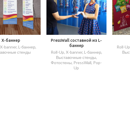
X-баннер
PressWall составной из L-
баннер
 X-banner, L-баннер
,
Roll-Up
авочные стенды
Roll-Up, X-banner, L-баннер
,
Выс
Выставочные стенды
,
Фотостены, PressWall, Pop-
Up