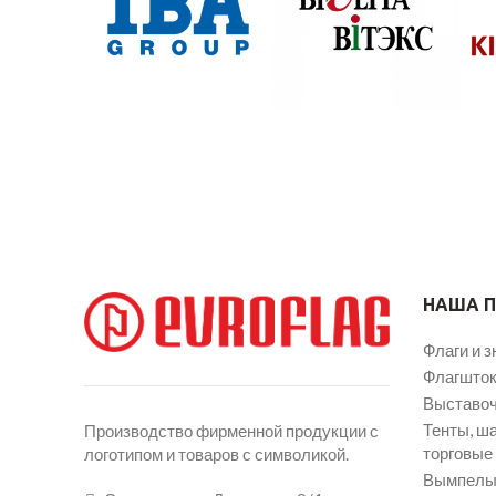
НАША 
Флаги и з
Флагшток
Выставоч
Тенты, ш
Производство фирменной продукции с
торговые
логотипом и товаров с символикой.
Вымпелы 