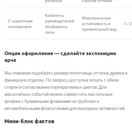
ресепшн
строгие оттенки
Кабинеты
Максимальная
С гранитным
руководителей,
устойчивость и
1 / 2
основанием
конференц-
премиальный вид
залы
Опции оформления — сделайте экспозицию
ярче
Мы поможем подобрать размер полотнища, оттенок древка и
финишную отделку. По запросу доступна печать с обеих
сторон и согласование корпоративных цветов. Для
масштабных событий можно совместить настольные
флажки с бумажными флажками на трубочке и
автомобильными флагштоками для выездных активностей.
Мини-блок фактов