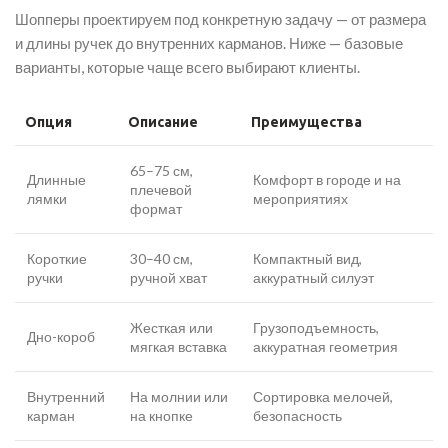
Шопперы проектируем под конкретную задачу — от размера
и длины ручек до внутренних карманов. Ниже — базовые
варианты, которые чаще всего выбирают клиенты.
Опция
Описание
Преимущества
65–75 см,
Длинные
Комфорт в городе и на
плечевой
лямки
мероприятиях
формат
Короткие
30–40 см,
Компактный вид,
ручки
ручной хват
аккуратный силуэт
Жесткая или
Грузоподъемность,
Дно-короб
мягкая вставка
аккуратная геометрия
Внутренний
На молнии или
Сортировка мелочей,
карман
на кнопке
безопасность