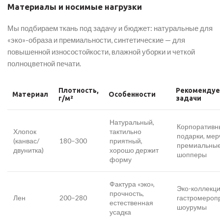
Материалы и носимые нагрузки
Мы подбираем ткань под задачу и бюджет: натуральные для
«эко»-образа и премиальности, синтетические — для
повышенной износостойкости, влажной уборки и четкой
полноцветной печати.
Плотность,
Рекоменду
Материал
Особенности
г/м²
задачи
Натуральный,
Корпоративн
Хлопок
тактильно
подарки, мер
(канвас/
180–300
приятный,
премиальны
двунитка)
хорошо держит
шопперы
форму
Фактура «эко»,
Эко-коллекци
прочность,
Лен
200–280
гастромероп
естественная
шоурумы
усадка