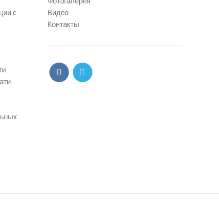
Фотогалерея
ции с
Видео
Контакты
ти
ати
льных