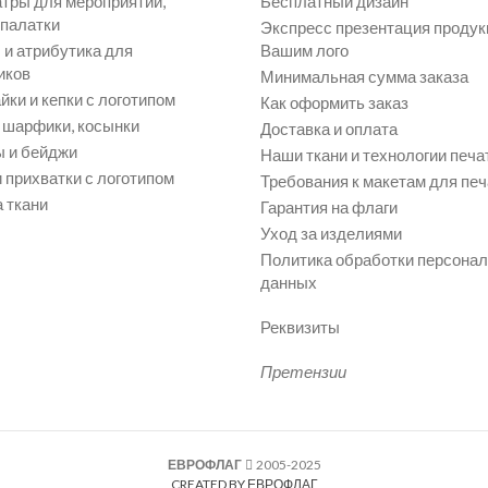
атры для мероприятий,
Бесплатный дизайн
 палатки
Экспресс презентация продук
и атрибутика для
Вашим лого
иков
Минимальная сумма заказа
йки и кепки с логотипом
Как оформить заказ
, шарфики, косынки
Доставка и оплата
 и бейджи
Наши ткани и технологии печа
 прихватки с логотипом
Требования к макетам для печ
 ткани
Гарантия на флаги
Уход за изделиями
Политика обработки персона
данных
Реквизиты
Претензии
ЕВРОФЛАГ
2005-2025
CREATED BY ЕВРОФЛАГ