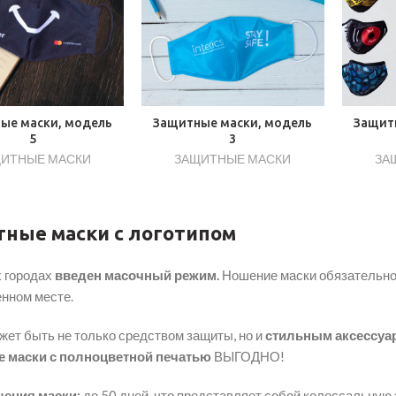
ые маски, модель
Защитные маски, модель
Защит
5
3
ИТНЫЕ МАСКИ
ЗАЩИТНЫЕ МАСКИ
ЗА
ные маски с логотипом
х городах
введен масочный режим.
Ношение маски обязательно 
нном месте.
жет быть не только средством защиты, но и
стильным аксессуа
 маски с полноцветной печатью
ВЫГОДНО!
ения маски:
до 50 дней, что представляет собой колоссальную