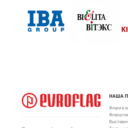
НАША 
Флаги и з
Флагшток
Выставоч