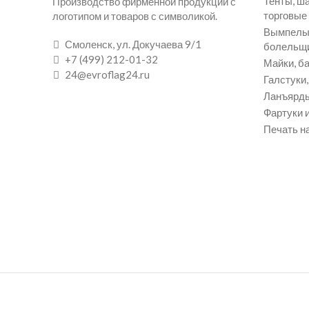
Тенты, ш
Производство фирменной продукции с
торговые
логотипом и товаров с символикой.
Вымпелы 
Смоленск, ул. Докучаева 9/1
болельщ
+7 (499) 212-01-32
Майки, ба
24@evroflag24.ru
Галстуки
Ланъярды
Фартуки и
Печать на