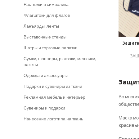
Растяжки и символика
Флагштоки для флагов
Ланъярды, ленты
Выставочные стенды
Защитн
​Шатры и торговые палатки
ЗАЩ
Сумки, шопперы, рюкзаки, мешочки,
пакеты
Одежда и аксессуары
Защит
Подарки и сувениры из ткани
Во многи
Рекламная мебель и интерьер
обществе
Сувениры и подарки
Маска мо
Нанесение логотипа на ткань
красивые
Срок нош