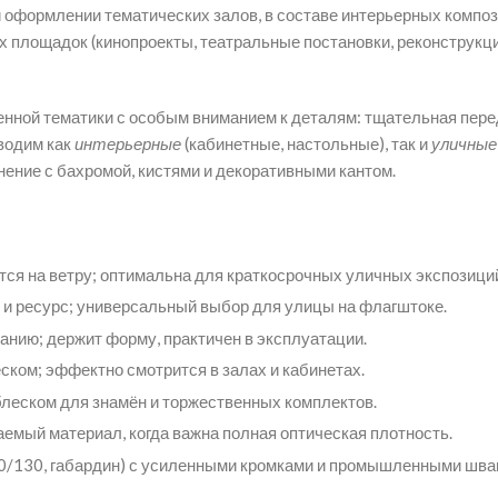
и оформлении тематических залов, в составе интерьерных композ
площадок (кинопроекты, театральные постановки, реконструкции
нной тематики с особым вниманием к деталям: тщательная пере
водим как
интерьерные
(кабинетные, настольные), так и
уличные
ение с бахромой, кистями и декоративными кантом.
тся на ветру; оптимальна для краткосрочных уличных экспозиций
и ресурс; универсальный выбор для улицы на флагштоке.
анию; держит форму, практичен в эксплуатации.
ском; эффектно смотрится в залах и кабинетах.
леском для знамён и торжественных комплектов.
емый материал, когда важна полная оптическая плотность.
0/130, габардин) с усиленными кромками и промышленными швам