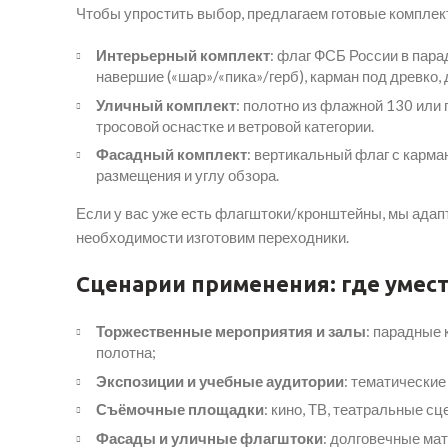
Чтобы упростить выбор, предлагаем готовые комплек
Интерьерный комплект
: флаг ФСБ России в парад
навершие («шар»/«пика»/герб), карман под древко,
Уличный комплект
: полотно из флажной 130 или
тросовой оснастке и ветровой категории.
Фасадный комплект
: вертикальный флаг с карм
размещения и углу обзора.
Если у вас уже есть флагштоки/кронштейны, мы адап
необходимости изготовим переходники.
Сценарии применения: где умест
Торжественные мероприятия и залы
: парадные 
полотна;
Экспозиции и учебные аудитории
: тематические
Съёмочные площадки
: кино, ТВ, театральные с
Фасады и уличные флагштоки
: долговечные мат