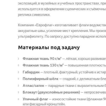
экспозиций, в музейных и учебных пространствах, пр
используется в оформлении сценических и съёмочных 
реплика символики.
Компания «Еврофлаг» изготавливает флаги ведомстве
аккуратные швы, усиление мест крепления. Мы произ
ультрафиолету. По запросу доступно парадное исполн
Материалы под задачу
Флажная ткань 90 г/м²
— лёгкая, хорошо развивае
Флажная ткань 130 г/м²
— повышенная плотность 
Габардин
— плотный, фактурный, устойчив к истир
Полиэфирный шёлк
— гладкий, с деликатным бле
Атлас/сатен
— парадные ткани с выразительным б
Блэкаут (двухслойные решения)
— непросвечива
Уличный флаг
— износостойкие ткани (флажная 9
или фасадный кронштейн.