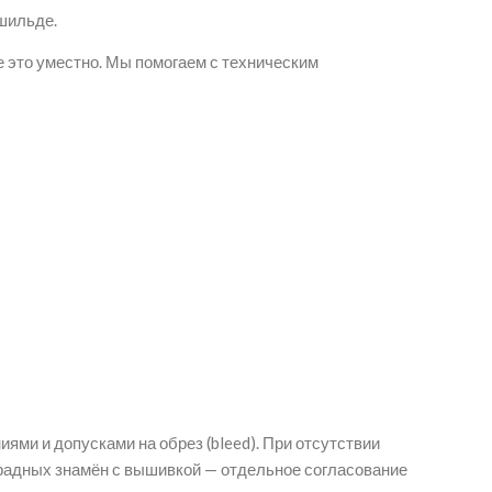
 шильде.
 это уместно. Мы помогаем с техническим
ями и допусками на обрез (bleed). При отсутствии
арадных знамён с вышивкой — отдельное согласование