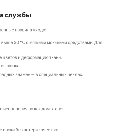
ка службы
венные правила ухода:
е выше 30 °C с мягкими моющими средствами. Для
е цветов и деформацию ткани.
и вышивка.
арадных знамён — в специальных чехлах.
о исполнения на каждом этапе:
сроки без потери качества;