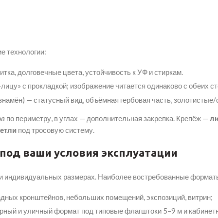
е технологии:
итка, долговечные цвета, устойчивость к УФ и стиркам.
лицу» с прокладкой; изображение читается одинаково с обеих сто
знамён) — статусный вид, объёмная гербовая часть, золотистые/
ов
по периметру, в углах — дополнительная закрепка. Крепёж —
л
петли
под тросовую систему.
 под ваши условия эксплуатации
и индивидуальных размерах. Наиболее востребованные форматы
дных кронштейнов, небольших помещений, экспозиций, витрин;
ный и уличный формат под типовые флагштоки 5–9 м и кабинетн