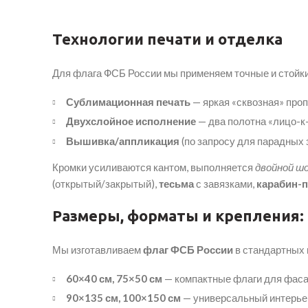
Технологии печати и отделка
Для флага ФСБ России мы применяем точные и стойки
Сублимационная печать
— яркая «сквозная» проп
Двухслойное исполнение
— два полотна «лицо-к-
Вышивка/аппликация
(по запросу для парадных 
Кромки усиливаются кантом, выполняется
двойной ш
(открытый/закрытый),
тесьма
с завязками,
карабин-
Размеры, форматы и крепления:
Мы изготавливаем
флаг ФСБ России
в стандартных 
60×40 см, 75×50 см
— компактные флаги для фаса
90×135 см, 100×150 см
— универсальный интерьер