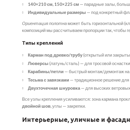
140×210 см, 150×225 см
— парадные залы, больш
Индивидуальные размеры
— под конкретный фла
Ориентация полотна
может быть горизонтальной (кл
композиций мы рассчитываем пропорции так, чтобы г
Типы креплений
Карман под древко/трубу
(открытый или закрыты
Люверсы
(латунь/сталь) — для тросовой оснастк
Карабины/петли
— быстрый монтаж/демонтаж на 
Тесьма с завязками
— традиционное решение для 
Двухточечная шнуровка
— для высоких ветровых 
Все узлы крепления усиливаются: зона кармана про
двойной шов
, углы — закрепки.
Интерьерные, уличные и фасад