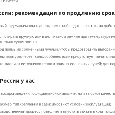
 и кистей.
оссии: рекомендации по продлению сро
тный вид максимально долго, важно соблюдать простые, но дейст
я стирать вручную или в деликатном режиме при температуре н
тельна сухая чистка.
под прямыми солнечными лучами, чтобы предотвратить выгорани
мпературе, через ткань, особенно если присутствует печать ил
те, вдали от источников тепла и прямых солнечных лучей; для п
России у нас
 воспроизведения официальной символики, но и высокое качеств
размер, тип крепления в зависимости от условий эксплуатации;
водственный процесс позволяет выпускать заказы в кратчайшие 