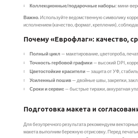
Коллекционные/подарочные наборы
: мини-ве
Важно.
Используйте ведомственную символику коррект
исполнением (качество, формат, крепления), соблюда
Почему «Еврофлаг»: качество, с
Полный цикл
— макетирование, цветопроба, печать
Точность гербовой графики
— высокий DPI, корр
Цветостойкие красители
— защита от УФ, стабиль
Усиленный пошив
— двойные швы, закрепки, зак
Сроки и сервис
— быстрые тиражи, аккуратная упак
Подготовка макета и согласован
Для безупречного результата рекомендуем векторн
макета выполним бережную отрисовку. Перед печатью