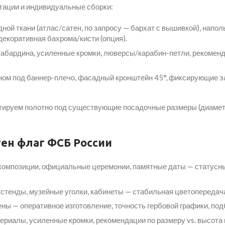
тации и индивидуальные сборки:
ной ткани (атлас/сатен, по запросу — бархат с вышивкой), наполь
 декоративная бахрома/кисти (опция).
 габардина, усиленные кромки, люверсы/карабин-петли, рекомен
аном под баннер-плечо, фасадный кронштейн 45°, фиксирующие э
тируем полотно под существующие посадочные размеры (диаметр 
ен флаг ФСБ России
композиции, официальные церемонии, памятные даты — статусные
 стенды, музейные уголки, кабинеты — стабильная цветопередач
цены — оперативное изготовление, точность гербовой графики, под
ериалы, усиленные кромки, рекомендации по размеру vs. высота 