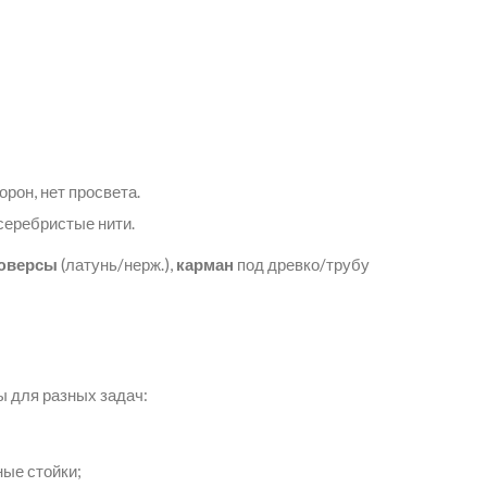
рон, нет просвета.
серебристые нити.
юверсы
(латунь/нерж.),
карман
под древко/трубу
 для разных задач:
ые стойки;