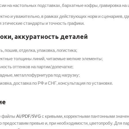
рсии на настольных подставках, бархатные кофры, гравировка на
но и уважительно, в рамках действующих норм и сценариев, где
я этические стандарты и точность графики.
роки, аккуратность деталей
, пошив, отделка, упаковка, логистика;
ектные толщины линий, читаемые мелкие элементы;
ность оттенков на партии/допечатке;
ладные, металлофурнитура под нагрузку;
овка, доставка по РФ и СНГ, консультация по установке.
ие
ые файлы
AI/PDF/SVG
с кривыми, корректными пантонными значени
 предоставим превью и, при необходимости, цветопробу. Для п