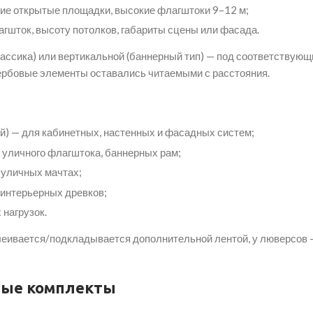
ие открытые площадки, высокие флагштоки 9–12 м;
гшток, высоту потолков, габариты сцены или фасада.
ассика) или вертикальной (баннерный тип) — под соответствую
ербовые элементы оставались читаемыми с расстояния.
й) — для кабинетных, настенных и фасадных систем;
и уличного флагштока, баннерных рам;
уличных мачтах;
интерьерных древков;
нагрузок.
клеивается/подкладывается дополнительной лентой, у люверсов 
ные комплекты