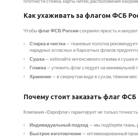
плотности стежка, карты нитей, расположения бахромы
Как ухаживать за флагом ФСБ Р
Чтобы
флаг ФСБ России
сохранял яркость и аккура
Стирка и чистка
— тканевые полотна рекомендуетс
парадных атласных и бархатных флагов предпочти
Сушка
— избегайте интенсивного отжима и сушки 
Глажка
— утюжить флаг следует на минимальной те
Хранение
— в свернутом виде в сухом, тёмном мес
Почему стоит заказать флаг ФСБ 
Компания «Еврофлаг» гарантирует не только точность
Индивидуальный подход
— мы подберём ткань, 
Быстрое изготовление
— оптимизированный произ