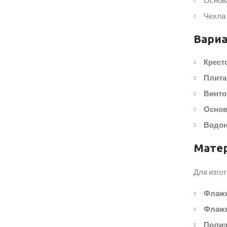
Основа
Чехла 
Вариа
Крест
Плита
Винто
Основ
Водон
Мате
Для изго
Флажн
Флажн
Полиэ