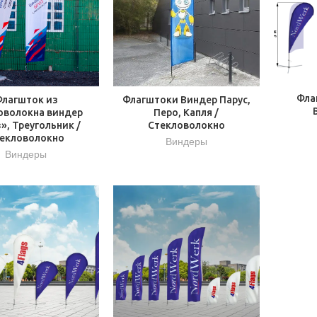
Фла
лагшток из
Флагштоки Виндер Парус,
оволокна виндер
Перо, Капля /
», Треугольник /
Стекловолокно
екловолокно
Виндеры
Виндеры