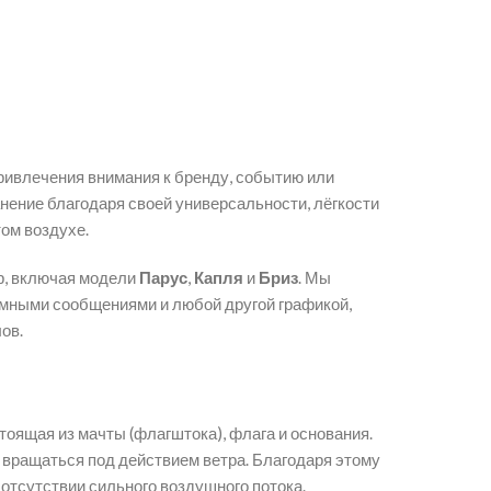
ивлечения внимания к бренду, событию или
ение благодаря своей универсальности, лёгкости
том воздухе.
р, включая модели
Парус
,
Капля
и
Бриз
. Мы
амными сообщениями и любой другой графикой,
ов.
стоящая из мачты (флагштока), флага и основания.
вращаться под действием ветра. Благодаря этому
отсутствии сильного воздушного потока.