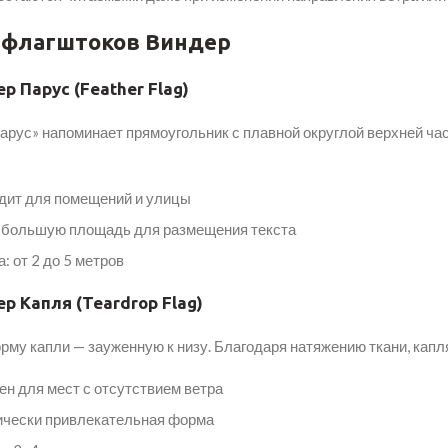
 флагштоков Виндер
ер Парус (Feather Flag)
арус» напоминает прямоугольник с плавной округлой верхней ча
дит для помещений и улицы
 большую площадь для размещения текста
: от 2 до 5 метров
ер Капля (Teardrop Flag)
рму капли — зауженную к низу. Благодаря натяжению ткани, капл
н для мест с отсутствием ветра
ически привлекательная форма