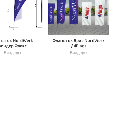
гшток NordWerk
Флагшток Бриз NordWerk
Виндер Флекс
/ 4Flags
Виндеры
Виндеры