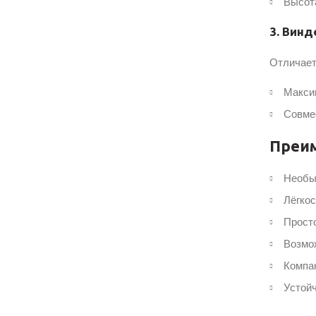
Высота
3. Винд
Отличает
Макси
Совме
Преи
Необы
Лёгкос
Просто
Возмож
Компак
Устойч