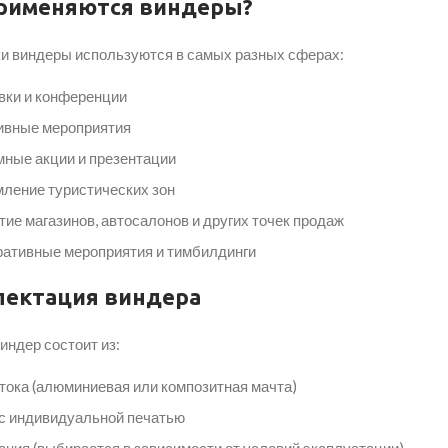
рименяются виндеры?
и виндеры используются в самых разных сферах:
вки и конференции
ивные мероприятия
ные акции и презентации
ление туристических зон
ие магазинов, автосалонов и других точек продаж
ативные мероприятия и тимбилдинги
лектация виндера
индер состоит из:
ока (алюминиевая или композитная мачта)
с индивидуальной печатью