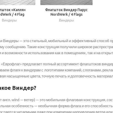
гшток «Капля»
Флагшток Виндер Парус
dWerk / 4 Flag
NordWerk / 4 Flags
Виндеры
Виндеры
и Виндеры — это стильный, мобильный и эффективный способ пр
му сообщению. Такие конструкции получили широкое распростран
 и возможности использования как в помещениях, так и на откры
 «Еврофлаг» предлагает полный ассортимент флагштоков винде
иваем флаги к виндерам с логотипами компаний, слоганами, рекл
вая насыщенные цвета, точную печать и долговечность материал
акое Виндер?
т англ. wind — ветер) — это мобильная флаговая конструкция, со
льная особенность — необычная форма флага и его способность 
остаются читаемыми даже при изменении направления ветра или 