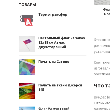
ТОВАРЫ
Фла
Nor
Термотрансфер
Настольный флаг на заказ
Флагшток
12х18 см Атлас
рекламно
двухсторонний
установки
Печать на Сатене
Компания
изготавл
обеспечи
Что т
Печать на ткани Джерси
145
Виндер (о
Отличите
виндеры 
Флаг Удмуртской