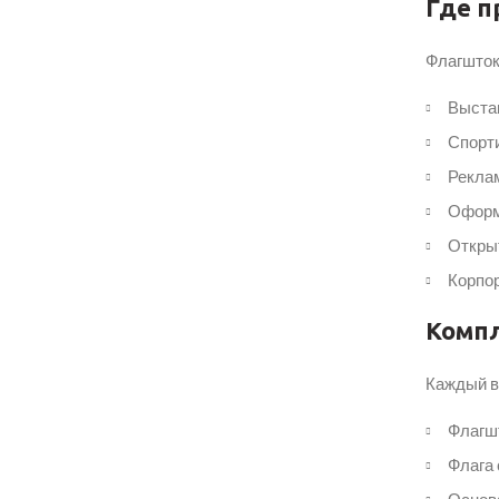
Где п
Флагшток
Выста
Спорт
Реклам
Оформ
Открыт
Корпор
Комп
Каждый в
Флагшт
Флага 