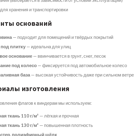
ния (выбирается в зависимости от условий эксплуатации)
для хранения и транспортировки
нты оснований
овина
— подходит для помещений и твёрдых покрытий
 под плитку
— идеальна для улиц
вое основание
— ввинчивается в грунт, снег, песок
ание под колесо
— фиксируется под автомобильное колесо
аливная база
— высокая устойчивость даже при сильном ветре
риалы изготовления
товления флагов к виндерам мы используем:
ая ткань 110 г/м²
— лёгкая и прочная
ая ткань 130 г/м²
— повышенная плотность
стер, полиэфирный шёлк