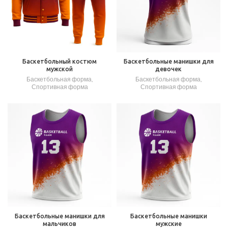
Баскетбольный костюм
Баскетбольные манишки для
мужской
девочек
Баскетбольная форма
,
Баскетбольная форма
,
Спортивная форма
Спортивная форма
Баскетбольные манишки для
Баскетбольные манишки
мальчиков
мужские