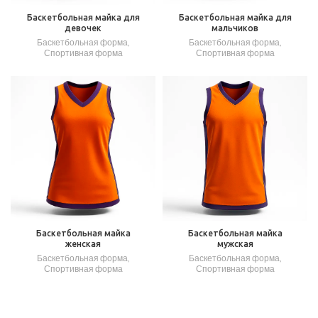
Баскетбольная майка для
Баскетбольная майка для
девочек
мальчиков
Баскетбольная форма
,
Баскетбольная форма
,
Спортивная форма
Спортивная форма
Баскетбольная майка
Баскетбольная майка
женская
мужская
Баскетбольная форма
,
Баскетбольная форма
,
Спортивная форма
Спортивная форма