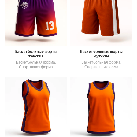
Баскетбольные шорты
Баскетбольные шорты
женские
мужские
Баскетбольная форма
,
Баскетбольная форма
,
Спортивная форма
Спортивная форма