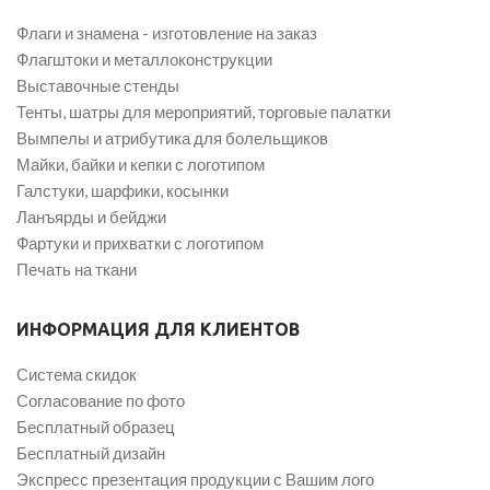
Флаги и знамена - изготовление на заказ
Флагштоки и металлоконструкции
Выставочные стенды
Тенты, шатры для мероприятий, торговые палатки
Вымпелы и атрибутика для болельщиков
Майки, байки и кепки с логотипом
Галстуки, шарфики, косынки
Ланъярды и бейджи
Фартуки и прихватки с логотипом
Печать на ткани
ИНФОРМАЦИЯ ДЛЯ КЛИЕНТОВ
Система скидок
Согласование по фото
Бесплатный образец
Бесплатный дизайн
Экспресс презентация продукции с Вашим лого