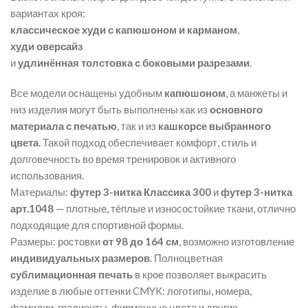
вариантах кроя:
классическое худи с капюшоном и карманом
,
худи оверсайз
и
удлинённая толстовка с боковыми разрезами
.
Все модели оснащены удобным
капюшоном
, а манжеты и
низ изделия могут быть выполнены как из
основного
материала с печатью
, так и из
кашкорсе выбранного
цвета
. Такой подход обеспечивает комфорт, стиль и
долговечность во время тренировок и активного
использования.
Материалы:
футер 3-нитка Классика 300
и
футер 3-нитка
арт.1048
— плотные, тёплые и износостойкие ткани, отлично
подходящие для спортивной формы.
Размеры: ростовки
от 98 до 164 см
, возможно изготовление
индивидуальных размеров
. Полноцветная
сублимационная печать
в крое позволяет выкрасить
изделие в любые оттенки CMYK: логотипы, номера,
фамилии, градиенты, фирменные цвета и другие