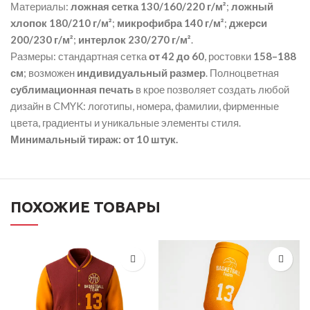
Материалы:
ложная сетка 130/160/220 г/м²
;
ложный
хлопок 180/210 г/м²
;
микрофибра 140 г/м²
;
джерси
200/230 г/м²
;
интерлок 230/270 г/м²
.
Размеры: стандартная сетка
от 42 до 60
, ростовки
158–188
см
; возможен
индивидуальный размер
. Полноцветная
сублимационная печать
в крое позволяет создать любой
дизайн в CMYK: логотипы, номера, фамилии, фирменные
цвета, градиенты и уникальные элементы стиля.
Минимальный тираж: от 10 штук.
ПОХОЖИЕ ТОВАРЫ