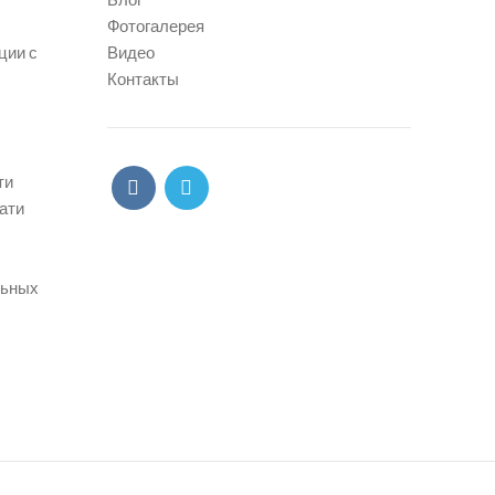
Фотогалерея
ции с
Видео
Контакты
ти
ати
льных