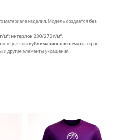
ого материала изделия. Модель создаётся
без
г/м²
;
интерлок 230/270 г/м²
.
Полноцветная
сублимационная печать
в крое
ы и другие элементы украшения.