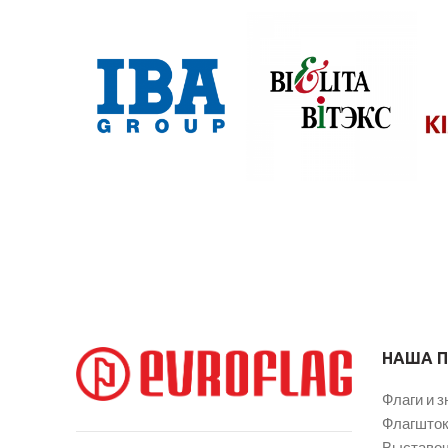
НАША 
Флаги и з
Флагшток
Выставоч