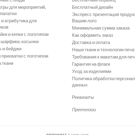
атры для мероприятий,
Бесплатный дизайн
 палатки
Экспресс презентация продук
и атрибутика для
Вашим лого
иков
Минимальная сумма заказа
йки и кепки с логотипом
Как оформить заказ
, шарфики, косынки
Доставка и оплата
 и бейджи
Наши ткани и технологии печа
 прихватки с логотипом
Требования к макетам для печ
 ткани
Гарантия на флаги
Уход за изделиями
Политика обработки персона
данных
Реквизиты
Претензии