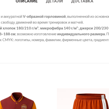
ОПИСАНИЕ
ДЕТАЛИ
ДОСТАВКА
и аккуратной
V-образной горловиной
, выполненной из основн
и свободу движений во время тренировок и матчей.
 хлопок 180/210 г/м²
;
микрофибра 140 г/м²
;
джерси 200/230 
8–188 см
; возможно изготовление
индивидуального размера
. 
х CMYK: логотипы, номера, фамилии, фирменные цвета, градиент