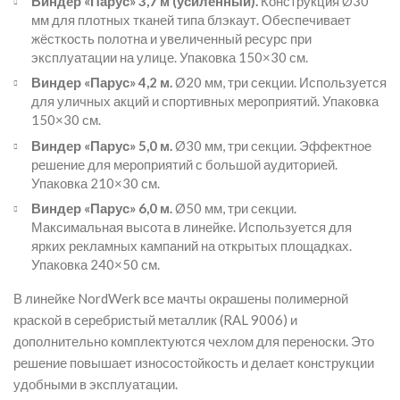
Виндер «Парус» 3,7 м (усиленный).
Конструкция Ø30
мм для плотных тканей типа блэкаут. Обеспечивает
жёсткость полотна и увеличенный ресурс при
эксплуатации на улице. Упаковка 150×30 см.
Виндер «Парус» 4,2 м.
Ø20 мм, три секции. Используется
для уличных акций и спортивных мероприятий. Упаковка
150×30 см.
Виндер «Парус» 5,0 м.
Ø30 мм, три секции. Эффектное
решение для мероприятий с большой аудиторией.
Упаковка 210×30 см.
Виндер «Парус» 6,0 м.
Ø50 мм, три секции.
Максимальная высота в линейке. Используется для
ярких рекламных кампаний на открытых площадках.
Упаковка 240×50 см.
В линейке NordWerk все мачты окрашены полимерной
краской в серебристый металлик (RAL 9006) и
дополнительно комплектуются чехлом для переноски. Это
решение повышает износостойкость и делает конструкции
удобными в эксплуатации.