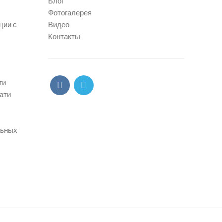
Блог
Фотогалерея
ции с
Видео
Контакты
ти
ати
льных