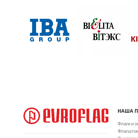
НАША 
Флаги и з
Флагшток