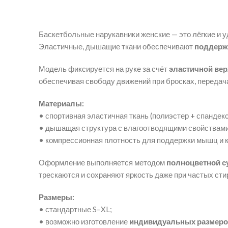
Баскетбольные нарукавники женские — это лёгкие и 
Эластичные, дышащие ткани обеспечивают
поддерж
Модель фиксируется на руке за счёт
эластичной ве
обеспечивая свободу движений при бросках, передач
Материалы:
• спортивная эластичная ткань (полиэстер + спандекс
• дышащая структура с влагоотводящими свойствами
• компрессионная плотность для поддержки мышц и 
Оформление выполняется методом
полноцветной с
трескаются и сохраняют яркость даже при частых сти
Размеры:
• стандартные S–XL;
• возможно изготовление
индивидуальных размер