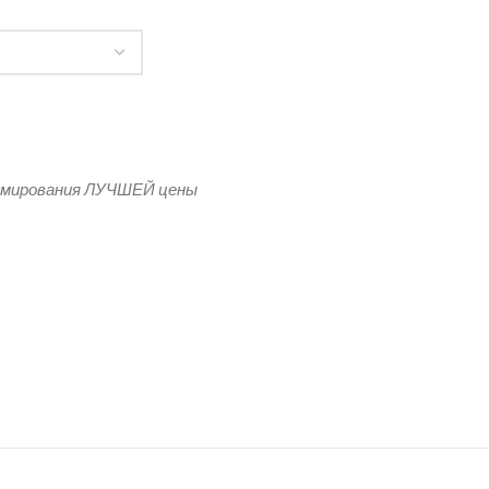
ые нарукавники женские
рмирования ЛУЧШЕЙ цены