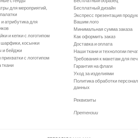
ные стенды
Бесплатный образец
атры для мероприятий,
Бесплатный дизайн
 палатки
Экспресс презентация продук
и атрибутика для
Вашим лого
иков
Минимальная сумма заказа
йки и кепки с логотипом
Как оформить заказ
, шарфики, косынки
Доставка и оплата
 и бейджи
Наши ткани и технологии печа
 прихватки с логотипом
Требования к макетам для печ
 ткани
Гарантия на флаги
Уход за изделиями
Политика обработки персона
данных
Реквизиты
Претензии