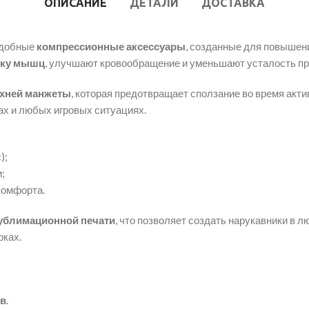
ОПИСАНИЕ
ДЕТАЛИ
ДОСТАВКА
удобные
компрессионные аксессуары
, созданные для повышени
ку мышц
, улучшают кровообращение и уменьшают усталость пр
рхней манжеты
, которая предотвращает сползание во время актив
ах и любых игровых ситуациях.
);
;
комфорта.
ублимационной печати
, что позволяет создать нарукавники в 
рках.
ов
.