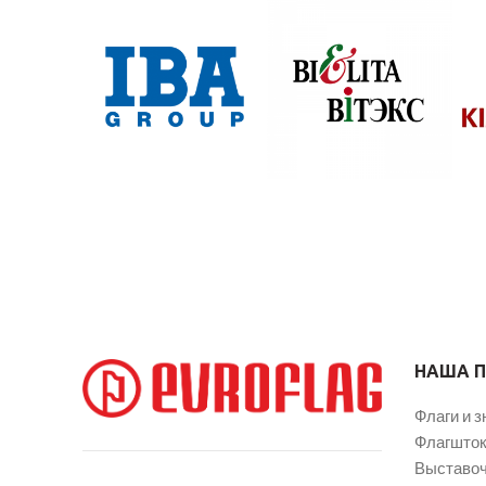
НАША 
Флаги и з
Флагшток
Выставоч