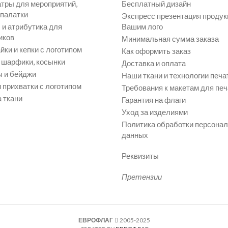
атры для мероприятий,
Бесплатный дизайн
 палатки
Экспресс презентация продук
и атрибутика для
Вашим лого
иков
Минимальная сумма заказа
йки и кепки с логотипом
Как оформить заказ
, шарфики, косынки
Доставка и оплата
 и бейджи
Наши ткани и технологии печа
 прихватки с логотипом
Требования к макетам для печ
 ткани
Гарантия на флаги
Уход за изделиями
Политика обработки персона
данных
Реквизиты
Претензии
ЕВРОФЛАГ
2005-2025