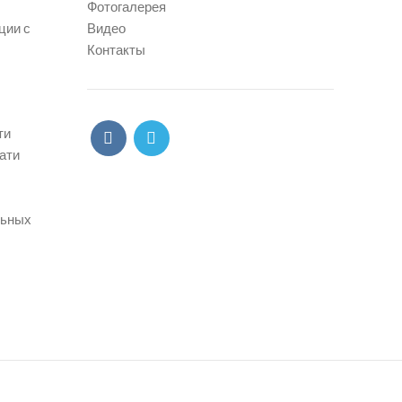
Фотогалерея
ции с
Видео
Контакты
ти
ати
льных