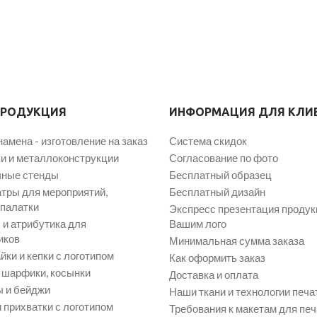
ПРОДУКЦИЯ
ИНФОРМАЦИЯ ДЛЯ КЛИ
намена - изготовление на заказ
Система скидок
и и металлоконструкции
Согласование по фото
ные стенды
Бесплатный образец
атры для мероприятий,
Бесплатный дизайн
 палатки
Экспресс презентация продук
и атрибутика для
Вашим лого
иков
Минимальная сумма заказа
йки и кепки с логотипом
Как оформить заказ
, шарфики, косынки
Доставка и оплата
 и бейджи
Наши ткани и технологии печа
 прихватки с логотипом
Требования к макетам для печ