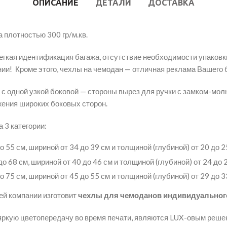
ОПИСАНИЕ
ДЕТАЛИ
ДОСТАВКА
 плотностью 300 гр/м.кв.
легкая идентификация багажа, отсутствие необходимости упаков
ии! Кроме этого, чехлы на чемодан — отличная реклама Вашего 
 с одной узкой боковой — стороны вырез для ручки с замком-мол
жения широких боковых сторон.
 3 категории:
 55 см, шириной от 34 до 39 см и толщиной (глубиной) от 20 до 2
о 68 см, шириной от 40 до 46 см и толщиной (глубиной) от 24 до 2
 75 см, шириной от 45 до 55 см и толщиной (глубиной) от 29 до 3
ей компании изготовит
чехлы для чемоданов индивидуальног
яркую цветопередачу во время печати, являются LUX-овым реше