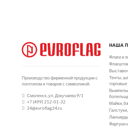
НАША 
Флаги и з
Флагшток
Выставоч
Тенты, ш
Производство фирменной продукции с
торговые
логотипом и товаров с символикой.
Вымпелы 
Смоленск, ул. Докучаева 9/1
болельщ
+7 (499) 212-01-32
Майки, ба
24@evroflag24.ru
Галстуки
Ланъярды
Фартуки и