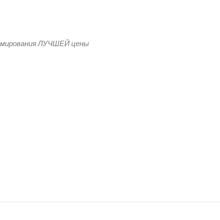
модан из неопрена
рмирования ЛУЧШЕЙ цены