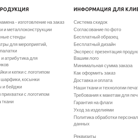
ПРОДУКЦИЯ
ИНФОРМАЦИЯ ДЛЯ КЛИ
намена - изготовление на заказ
Система скидок
и и металлоконструкции
Согласование по фото
ные стенды
Бесплатный образец
атры для мероприятий,
Бесплатный дизайн
 палатки
Экспресс презентация продук
и атрибутика для
Вашим лого
иков
Минимальная сумма заказа
йки и кепки с логотипом
Как оформить заказ
, шарфики, косынки
Доставка и оплата
 и бейджи
Наши ткани и технологии печа
 прихватки с логотипом
Требования к макетам для печ
 ткани
Гарантия на флаги
Уход за изделиями
Политика обработки персона
данных
Реквизиты