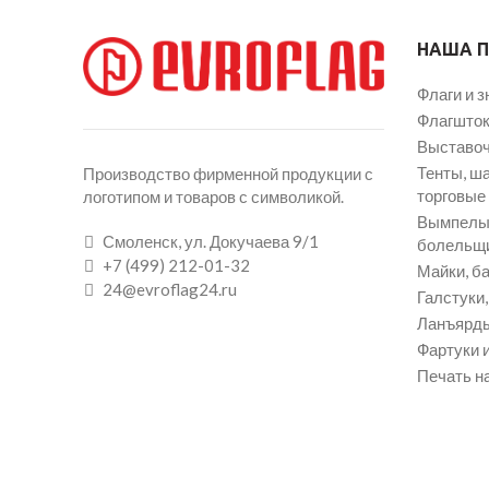
НАША 
Флаги и з
Флагшток
Выставоч
Тенты, ш
Производство фирменной продукции с
торговые
логотипом и товаров с символикой.
Вымпелы 
Смоленск, ул. Докучаева 9/1
болельщ
+7 (499) 212-01-32
Майки, ба
24@evroflag24.ru
Галстуки
Ланъярды
Фартуки и
Печать на