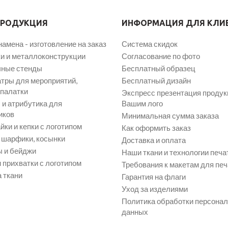
ПРОДУКЦИЯ
ИНФОРМАЦИЯ ДЛЯ КЛИ
намена - изготовление на заказ
Система скидок
и и металлоконструкции
Согласование по фото
ные стенды
Бесплатный образец
атры для мероприятий,
Бесплатный дизайн
 палатки
Экспресс презентация продук
и атрибутика для
Вашим лого
иков
Минимальная сумма заказа
йки и кепки с логотипом
Как оформить заказ
, шарфики, косынки
Доставка и оплата
 и бейджи
Наши ткани и технологии печа
 прихватки с логотипом
Требования к макетам для печ
 ткани
Гарантия на флаги
Уход за изделиями
Политика обработки персона
данных