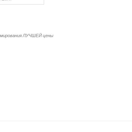
 флаг Морфлота
рмирования ЛУЧШЕЙ цены