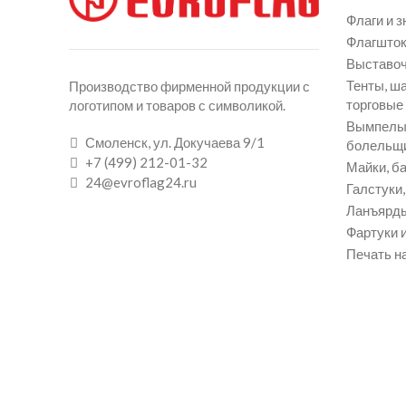
Флаги и з
Флагшток
Выставоч
Тенты, ш
Производство фирменной продукции с
торговые
логотипом и товаров с символикой.
Вымпелы 
Смоленск, ул. Докучаева 9/1
болельщ
+7 (499) 212-01-32
Майки, ба
24@evroflag24.ru
Галстуки
Ланъярды
Фартуки и
Печать на