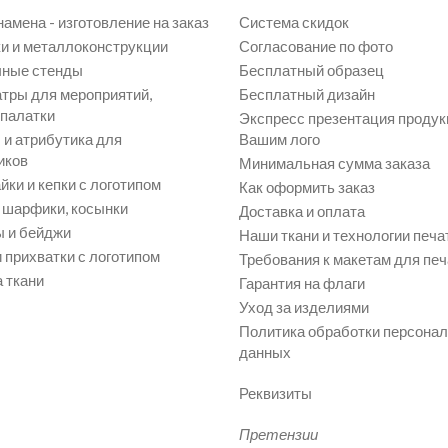
намена - изготовление на заказ
Система скидок
и и металлоконструкции
Согласование по фото
ные стенды
Бесплатный образец
атры для мероприятий,
Бесплатный дизайн
 палатки
Экспресс презентация продук
и атрибутика для
Вашим лого
иков
Минимальная сумма заказа
йки и кепки с логотипом
Как оформить заказ
, шарфики, косынки
Доставка и оплата
 и бейджи
Наши ткани и технологии печа
 прихватки с логотипом
Требования к макетам для печ
 ткани
Гарантия на флаги
Уход за изделиями
Политика обработки персона
данных
Реквизиты
Претензии