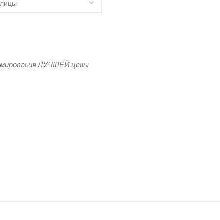
рк Никс
рмирования ЛУЧШЕЙ цены