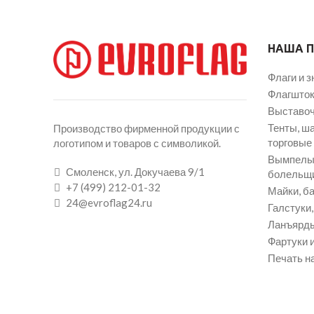
НАША 
Флаги и з
Флагшток
Выставоч
Тенты, ш
Производство фирменной продукции с
торговые
логотипом и товаров с символикой.
Вымпелы 
Смоленск, ул. Докучаева 9/1
болельщ
+7 (499) 212-01-32
Майки, ба
24@evroflag24.ru
Галстуки
Ланъярды
Фартуки и
Печать на