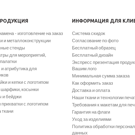
ПРОДУКЦИЯ
ИНФОРМАЦИЯ ДЛЯ КЛИ
намена - изготовление на заказ
Система скидок
и и металлоконструкции
Согласование по фото
ные стенды
Бесплатный образец
атры для мероприятий,
Бесплатный дизайн
 палатки
Экспресс презентация продук
и атрибутика для
Вашим лого
иков
Минимальная сумма заказа
йки и кепки с логотипом
Как оформить заказ
, шарфики, косынки
Доставка и оплата
 и бейджи
Наши ткани и технологии печа
 прихватки с логотипом
Требования к макетам для печ
 ткани
Гарантия на флаги
Уход за изделиями
Политика обработки персона
данных