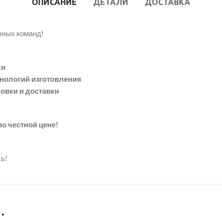
ОПИСАНИЕ
ДЕТАЛИ
ДОСТАВКА
вных команд!
ки
хнологий изготовления
ковки и доставки
о честной цене!
ь!
…