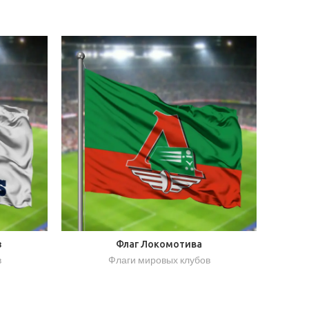
з
Флаг Локомотива
в
Флаги мировых клубов