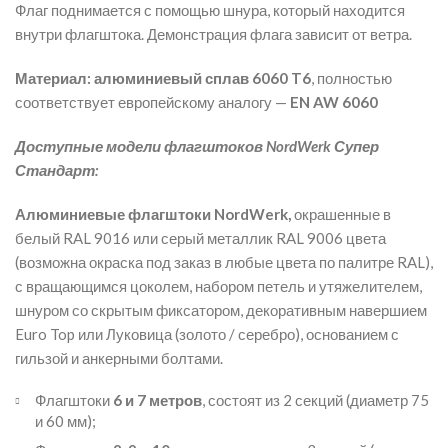
Флаг поднимается с помощью шнура, который находится
внутри флагштока. Демонстрация флага зависит от ветра.
Материал:
а
люминиевый сплав 6060 T6
, полностью
соответствует европейскому аналогу —
EN AW 6060
Доступные модели флагштоков NordWerk Супер
Стандарт:
Алюминиевые флагштоки
NordWerk,
окрашенные в
белый RAL 9016 или серый металлик RAL 9006 цвета
(возможна окраска под заказ в любые цвета по палитре RAL),
с вращающимся цоколем, набором петель и утяжелителем,
шнуром со скрытым фиксатором, декоративным навершием
Euro Top или Луковица (золото / серебро), основанием с
гильзой и анкерными болтами.
Флагштоки
6 и 7 метров
, состоят из 2 секций (диаметр 75
и 60 мм);