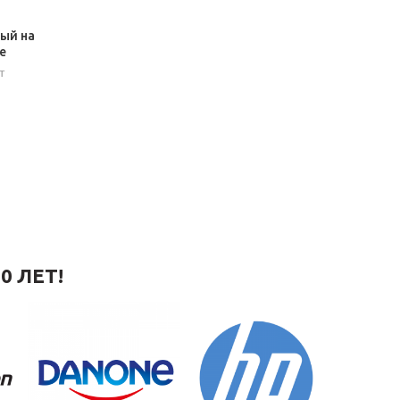
вый на
е
т
0 ЛЕТ!