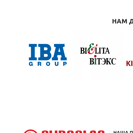
НАМ Д
НАША 