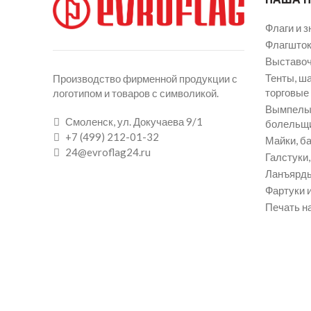
Флаги и з
Флагшток
Выставоч
Тенты, ш
Производство фирменной продукции с
торговые
логотипом и товаров с символикой.
Вымпелы 
Смоленск, ул. Докучаева 9/1
болельщ
+7 (499) 212-01-32
Майки, ба
24@evroflag24.ru
Галстуки
Ланъярды
Фартуки и
Печать на