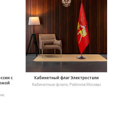
ссии с
Кабинетный флаг Электростали
ромой
Кабинетные флаги
,
Районов Москвы
ии
,