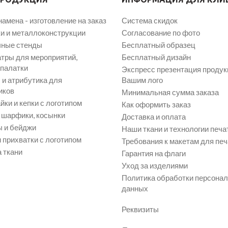
намена - изготовление на заказ
Система скидок
и и металлоконструкции
Согласование по фото
ные стенды
Бесплатный образец
атры для мероприятий,
Бесплатный дизайн
 палатки
Экспресс презентация продук
и атрибутика для
Вашим лого
иков
Минимальная сумма заказа
йки и кепки с логотипом
Как оформить заказ
, шарфики, косынки
Доставка и оплата
 и бейджи
Наши ткани и технологии печа
 прихватки с логотипом
Требования к макетам для печ
 ткани
Гарантия на флаги
Уход за изделиями
Политика обработки персона
данных
Реквизиты