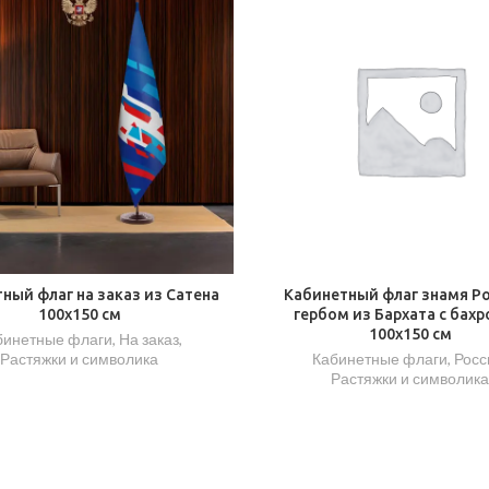
ный флаг на заказ из Сатена
Кабинетный флаг знамя Ро
100х150 см
гербом из Бархата с бах
100х150 см
бинетные флаги
,
На заказ
,
Растяжки и символика
Кабинетные флаги
,
Росс
Растяжки и символика