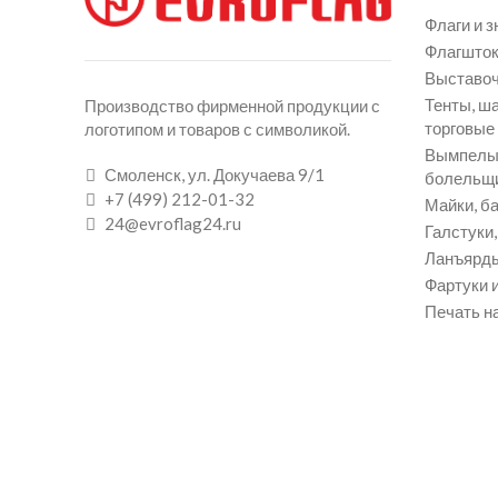
Флаги и з
Флагшток
Выставоч
Тенты, ш
Производство фирменной продукции с
торговые
логотипом и товаров с символикой.
Вымпелы 
Смоленск, ул. Докучаева 9/1
болельщ
+7 (499) 212-01-32
Майки, ба
24@evroflag24.ru
Галстуки
Ланъярды
Фартуки и
Печать на