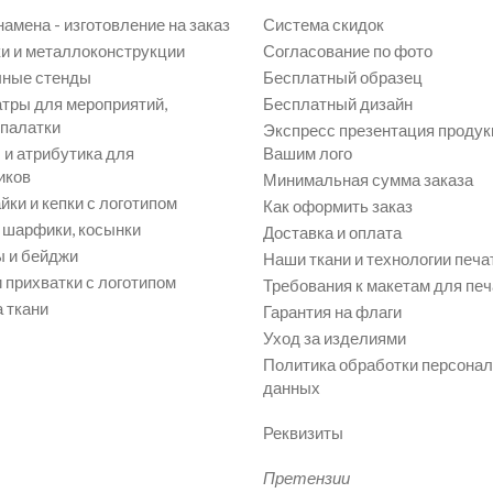
намена - изготовление на заказ
Система скидок
и и металлоконструкции
Согласование по фото
ные стенды
Бесплатный образец
атры для мероприятий,
Бесплатный дизайн
 палатки
Экспресс презентация продук
и атрибутика для
Вашим лого
иков
Минимальная сумма заказа
йки и кепки с логотипом
Как оформить заказ
, шарфики, косынки
Доставка и оплата
 и бейджи
Наши ткани и технологии печа
 прихватки с логотипом
Требования к макетам для печ
 ткани
Гарантия на флаги
Уход за изделиями
Политика обработки персона
данных
Реквизиты
Претензии