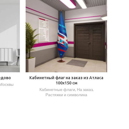
едово
Кабинетный флаг на заказ из Атласа
100х150 см
 Москвы
Кабинетные флаги
,
На заказ
,
Растяжки и символика