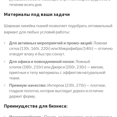
течение всего дня.
Материалы под ваши задачи
Широкая линейка тканей позволяет подобрать оптимальный
вариант для любых условий работы:
Для активных мероприятий и промо-акций:
Ложная
сетка
(130г, 160г, 220г) или
Микрофибра
(140г) — отлично
отводят влагу и быстро сохнут.
Для офиса и повседневной носки:
Ложный
хлопок
(180г, 210г) или
Джерси
(200г, 230г) — мягкие,
приятные к телу материалы с эффектом натуральной
ткани.
Премиум-качество:
Интерлок
(230г, 270г) — плотное,
гладкое полотно, которое выглядит дорого и отлично
держит форму.
Преимущества для бизнеса:
Износостойкость:
Печать не трескается, не выцветает и