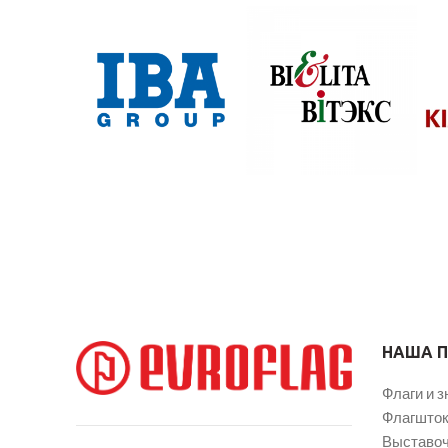
НАША 
Флаги и з
Флагшток
Выставоч