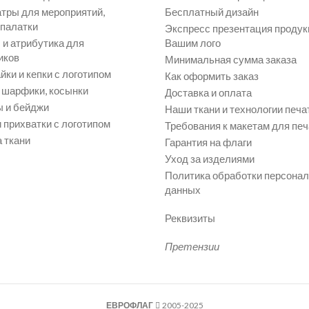
атры для мероприятий,
Бесплатный дизайн
 палатки
Экспресс презентация продук
и атрибутика для
Вашим лого
иков
Минимальная сумма заказа
йки и кепки с логотипом
Как оформить заказ
, шарфики, косынки
Доставка и оплата
 и бейджи
Наши ткани и технологии печа
 прихватки с логотипом
Требования к макетам для печ
 ткани
Гарантия на флаги
Уход за изделиями
Политика обработки персона
данных
Реквизиты
Претензии
ЕВРОФЛАГ
2005-2025