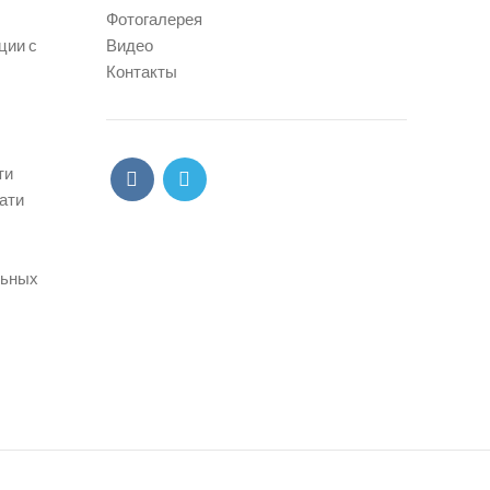
Фотогалерея
ции с
Видео
Контакты
ти
ати
льных