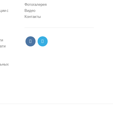
Фотогалерея
ции с
Видео
Контакты
ти
ати
льных