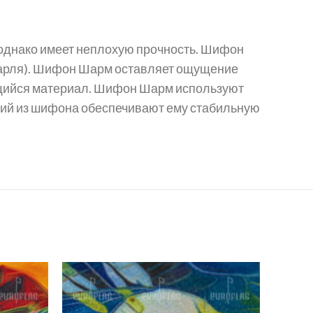
 однако имеет неплохую прочность. Шифон
 марля). Шифон Шарм оставляет ощущение
уящийся материал. Шифон Шарм используют
елий из шифона обеспечивают ему стабильную