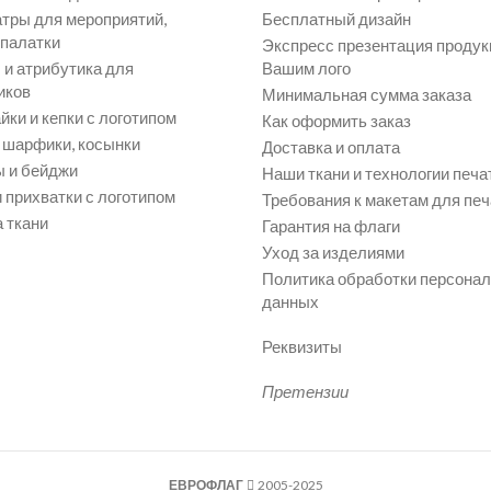
атры для мероприятий,
Бесплатный дизайн
 палатки
Экспресс презентация продук
и атрибутика для
Вашим лого
иков
Минимальная сумма заказа
йки и кепки с логотипом
Как оформить заказ
, шарфики, косынки
Доставка и оплата
 и бейджи
Наши ткани и технологии печа
 прихватки с логотипом
Требования к макетам для печ
 ткани
Гарантия на флаги
Уход за изделиями
Политика обработки персона
данных
Реквизиты
Претензии
ЕВРОФЛАГ
2005-2025