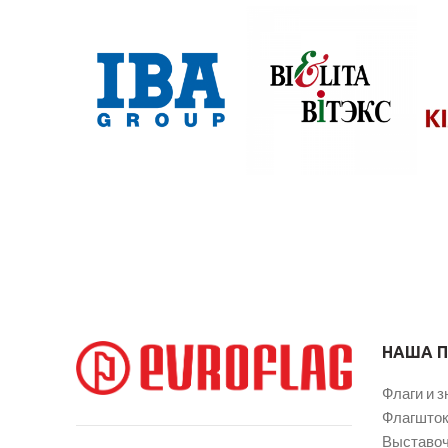
НАША 
Флаги и з
Флагшток
Выставоч