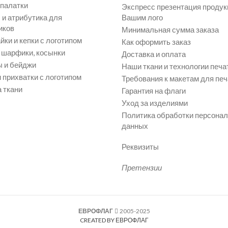
 палатки
Экспресс презентация продук
и атрибутика для
Вашим лого
иков
Минимальная сумма заказа
йки и кепки с логотипом
Как оформить заказ
, шарфики, косынки
Доставка и оплата
 и бейджи
Наши ткани и технологии печа
 прихватки с логотипом
Требования к макетам для печ
 ткани
Гарантия на флаги
Уход за изделиями
Политика обработки персона
данных
Реквизиты
Претензии
ЕВРОФЛАГ
2005-2025
CREATED BY ЕВРОФЛАГ