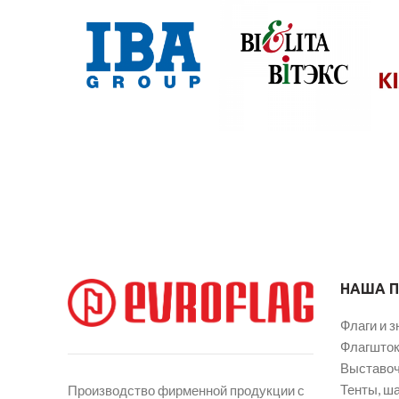
НАША 
Флаги и з
Флагшток
Выставоч
Тенты, ш
Производство фирменной продукции с