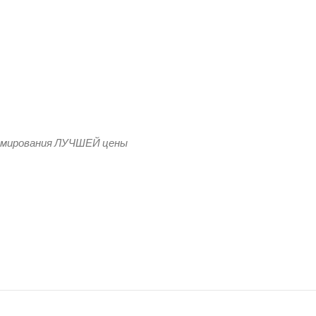
кани Промо
рмирования ЛУЧШЕЙ цены