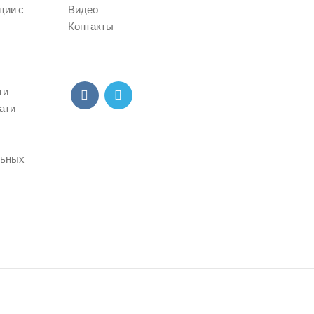
ции с
Видео
Контакты
ти
ати
льных