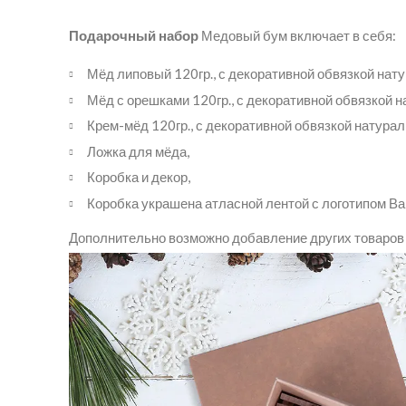
Подарочный набор
Медовый бум включает в себя:
Мёд липовый 120гр., с декоративной обвязкой нат
Мёд с орешками 120гр., с декоративной обвязкой н
Крем-мёд 120гр., с декоративной обвязкой натурал
Ложка для мёда,
Коробка и декор,
Коробка украшена атласной лентой с логотипом В
Дополнительно возможно добавление других товаров 