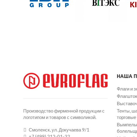
НАША 
Флаги и з
Флагшток
Выставоч
Тенты, ш
Производство фирменной продукции с
торговые
логотипом и товаров с символикой.
Вымпелы 
Смоленск, ул. Докучаева 9/1
болельщ
+7 (499) 212-01-32