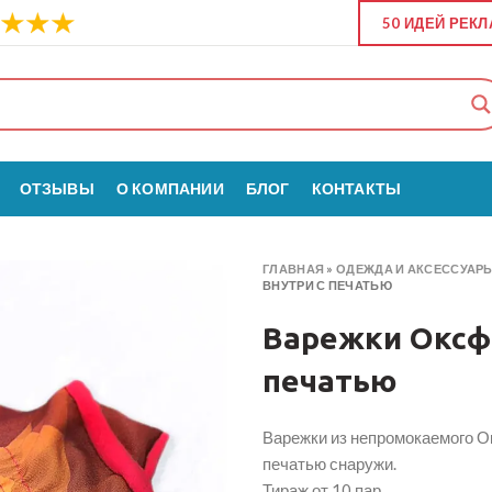
50 ИДЕЙ РЕК
ОТЗЫВЫ
О КОМПАНИИ
БЛОГ
КОНТАКТЫ
ГЛАВНАЯ
»
ОДЕЖДА И АКСЕССУАР
ВНУТРИ С ПЕЧАТЬЮ
Варежки Оксфо
печатью
Варежки из непромокаемого О
печатью снаружи.
Тираж от 10 пар