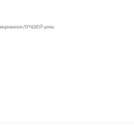
форд с флисом внутри с печатью
рмирования ЛУЧШЕЙ цены