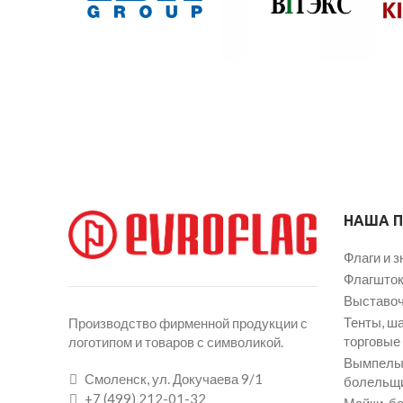
НАША 
Флаги и з
Флагшток
Выставоч
Тенты, ш
Производство фирменной продукции с
торговые
логотипом и товаров с символикой.
Вымпелы 
Смоленск, ул. Докучаева 9/1
болельщ
+7 (499) 212-01-32