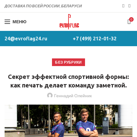
ДОСТАВКА ПО ВСЕЙ РОССИИ, БЕЛАРУСИ
0
МЕНЮ
TABLE OF CONTENT
24@evroflag24.ru
+7 (499) 212-01-32
БЕЗ РУБРИКИ
Секрет эффектной спортивной формы:
как печать делает команду заметной.
Геннадий Олейник