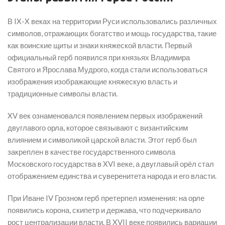
В IX-X веках на территории Руси использовались различных
символов, отражающих богатство и мощь государства, такие
как воинские щиты и знаки княжеской власти. Первый
официальный герб появился при князьях Владимира
Святого и Ярослава Мудрого, когда стали использоваться
изображения изображающие княжескую власть и
традиционные символы власти.
XV век ознаменовался появлением первых изображений
двуглавого орла, которое связывают с византийским
влиянием и символикой царской власти. Этот герб был
закреплен в качестве государственного символа
Московского государства в XVI веке, а двуглавый орёл стал
отображением единства и суверенитета народа и его власти.
При Иване IV Грозном герб претерпел изменения: на орле
появились корона, скипетр и держава, что подчеркивало
рост централизации власти. В XVII веке появились вариации