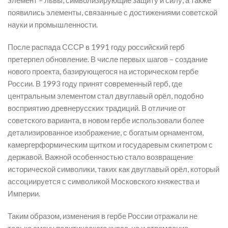
появились элементы, связанные с достижениями советской
науки и промышленности.
После распада СССР в 1991 году российский герб
претерпел обновление. В числе первых шагов – создание
нового проекта, базирующегося на историческом гербе
России. В 1993 году принят современный герб, где
центральным элементом стал двуглавый орёл, подобно
восприятию древнерусских традиций. В отличие от
советского варианта, в новом гербе использовали более
детализированное изображение, с богатым орнаментом,
камергерформическим щитком и государевым скипетром с
державой. Важной особенностью стало возвращение
исторической символики, таких как двуглавый орёл, который
ассоциируется с символикой Московского княжества и
Империи.
Таким образом, изменения в гербе России отражали не
только смену политического курса, но и стремление