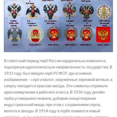
В советский период герб России кардинально изменился,
подчеркнув идеологическую направленность государства. В
1923 году был введен герб РСФСР, где основное
изображение – серп и молот, окружённые зерновой ветвью, а
сверху находится красная звезда. Эти символы отражали
идеи коммунизма и рабочего класса. В 1936 году дизайн
герба усовершенствовали, добавив олицетворение
индустриальной мощи, при этом с сохранением серпа,
молота и звезды. В 1954 году в гербе появился новый
элемент – львы, символизирующие защиту и силу, а также