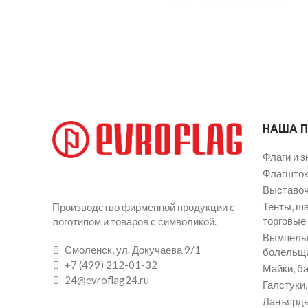
НАША 
Флаги и з
Флагшток
Выставоч
Тенты, ш
Производство фирменной продукции с
торговые
логотипом и товаров с символикой.
Вымпелы 
Смоленск, ул. Докучаева 9/1
болельщ
+7 (499) 212-01-32
Майки, ба
24@evroflag24.ru
Галстуки
Ланъярды