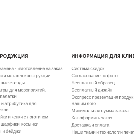
ПРОДУКЦИЯ
ИНФОРМАЦИЯ ДЛЯ КЛИ
намена - изготовление на заказ
Система скидок
и и металлоконструкции
Согласование по фото
ные стенды
Бесплатный образец
атры для мероприятий,
Бесплатный дизайн
 палатки
Экспресс презентация продук
и атрибутика для
Вашим лого
иков
Минимальная сумма заказа
йки и кепки с логотипом
Как оформить заказ
, шарфики, косынки
Доставка и оплата
 и бейджи
Наши ткани и технологии печа