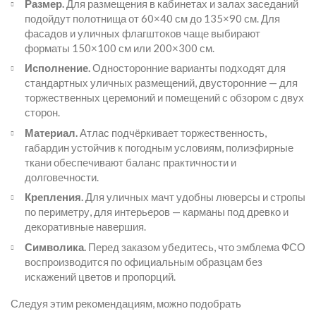
Размер.
Для размещения в кабинетах и залах заседаний
подойдут полотнища от 60×40 см до 135×90 см. Для
фасадов и уличных флагштоков чаще выбирают
форматы 150×100 см или 200×300 см.
Исполнение.
Односторонние варианты подходят для
стандартных уличных размещений, двусторонние — для
торжественных церемоний и помещений с обзором с двух
сторон.
Материал.
Атлас подчёркивает торжественность,
габардин устойчив к погодным условиям, полиэфирные
ткани обеспечивают баланс практичности и
долговечности.
Крепления.
Для уличных мачт удобны люверсы и стропы
по периметру, для интерьеров — карманы под древко и
декоративные навершия.
Символика.
Перед заказом убедитесь, что эмблема ФСО
воспроизводится по официальным образцам без
искажений цветов и пропорций.
Следуя этим рекомендациям, можно подобрать