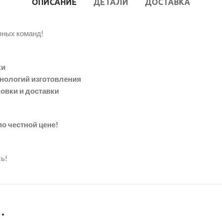
ОПИСАНИЕ
ДЕТАЛИ
ДОСТАВКА
вных команд!
ки
хнологий изготовления
ковки и доставки
о честной цене!
ь!
…