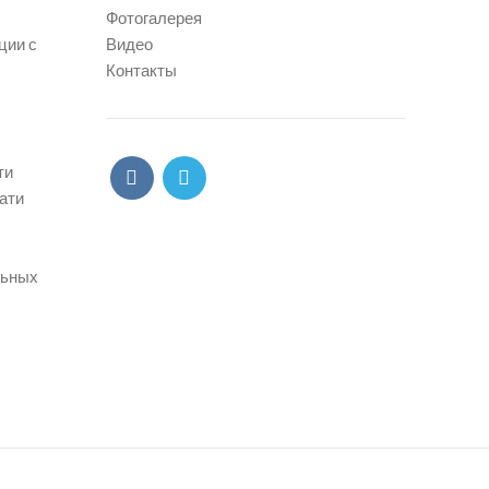
Фотогалерея
ции с
Видео
Контакты
ти
ати
льных