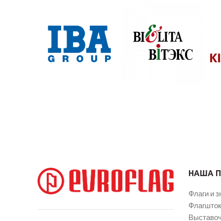
НАША 
Флаги и з
Флагшток
Выставоч