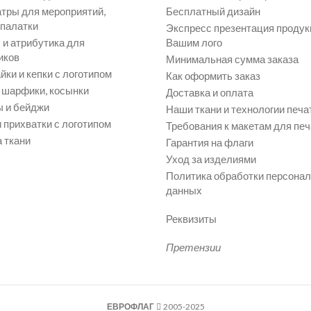
атры для мероприятий,
Бесплатный дизайн
 палатки
Экспресс презентация продук
и атрибутика для
Вашим лого
иков
Минимальная сумма заказа
йки и кепки с логотипом
Как оформить заказ
, шарфики, косынки
Доставка и оплата
 и бейджи
Наши ткани и технологии печа
 прихватки с логотипом
Требования к макетам для печ
 ткани
Гарантия на флаги
Уход за изделиями
Политика обработки персона
данных
Реквизиты
Претензии
ЕВРОФЛАГ
2005-2025