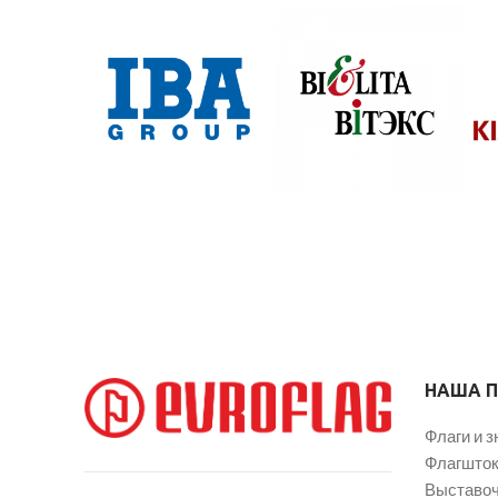
НАША 
Флаги и з
Флагшток
Выставоч