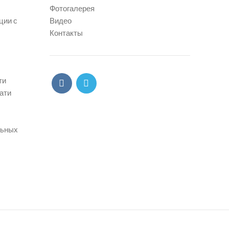
Фотогалерея
ции с
Видео
Контакты
ти
ати
льных