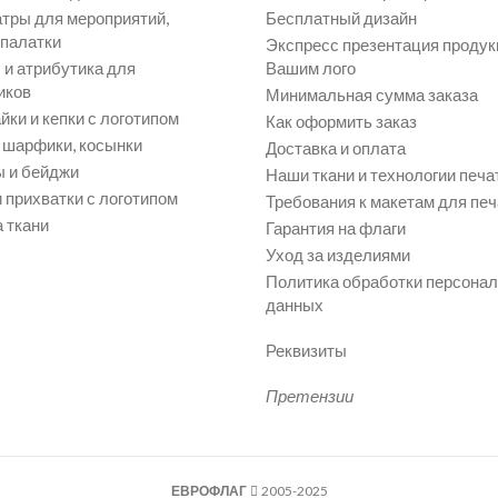
атры для мероприятий,
Бесплатный дизайн
 палатки
Экспресс презентация продук
и атрибутика для
Вашим лого
иков
Минимальная сумма заказа
йки и кепки с логотипом
Как оформить заказ
, шарфики, косынки
Доставка и оплата
 и бейджи
Наши ткани и технологии печа
 прихватки с логотипом
Требования к макетам для печ
 ткани
Гарантия на флаги
Уход за изделиями
Политика обработки персона
данных
Реквизиты
Претензии
ЕВРОФЛАГ
2005-2025