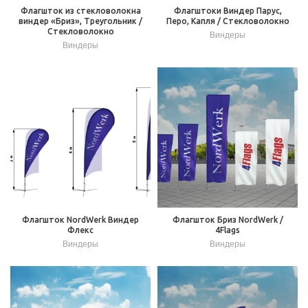
Флагшток из стекловолокна
Флагштоки Виндер Парус,
виндер «Бриз», Треугольник /
Перо, Капля / Стекловолокно
Стекловолокно
Виндеры
Виндеры
Флагшток NordWerk Виндер
Флагшток Бриз NordWerk /
Флекс
4Flags
Виндеры
Виндеры