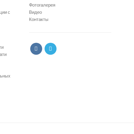
Фотогалерея
ции с
Видео
Контакты
ти
ати
льных