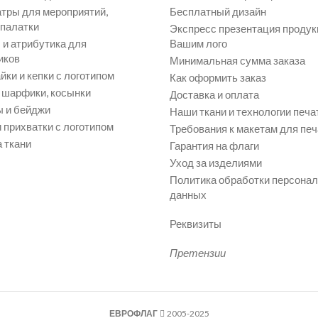
атры для мероприятий,
Бесплатный дизайн
 палатки
Экспресс презентация продук
и атрибутика для
Вашим лого
иков
Минимальная сумма заказа
йки и кепки с логотипом
Как оформить заказ
, шарфики, косынки
Доставка и оплата
 и бейджи
Наши ткани и технологии печа
 прихватки с логотипом
Требования к макетам для печ
 ткани
Гарантия на флаги
Уход за изделиями
Политика обработки персона
данных
Реквизиты
Претензии
ЕВРОФЛАГ
2005-2025