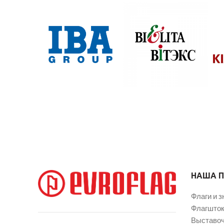
НАША 
Флаги и з
Флагшток
Выставоч