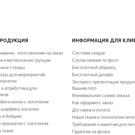
ПРОДУКЦИЯ
ИНФОРМАЦИЯ ДЛЯ КЛИ
намена - изготовление на заказ
Система скидок
и и металлоконструкции
Согласование по фото
ные стенды
Бесплатный образец
атры для мероприятий,
Бесплатный дизайн
 палатки
Экспресс презентация продук
и атрибутика для
Вашим лого
иков
Минимальная сумма заказа
йки и кепки с логотипом
Как оформить заказ
, шарфики, косынки
Доставка и оплата
 и бейджи
Наши ткани и технологии печа
 прихватки с логотипом
Требования к макетам для печ
 ткани
Гарантия на флаги