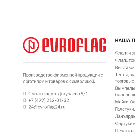
НАША 
Флаги и з
Флагшток
Выставоч
Тенты, ш
Производство фирменной продукции с
торговые
логотипом и товаров с символикой.
Вымпелы 
Смоленск, ул. Докучаева 9/1
болельщ
+7 (499) 212-01-32
Майки, ба
24@evroflag24.ru
Галстуки
Ланъярды
Фартуки и
Печать на