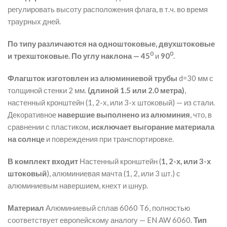
регулировать высоту расположения флага, в т.ч. во время
траурных дней.
По типу различаются на одноштоковые, двухштоковые
0
0
и трехштоковые. По углу наклона — 45
и
90
.
Флагшток изготовлен из алюминиевой трубы
d=30 мм с
толщиной стенки 2 мм.
(длиной 1.5 или 2.0 метра)
,
настенный кронштейн (1, 2-х, или 3-х штоковый) — из стали.
Декоративное
навершие выполнено из алюминия
, что, в
сравнении с пластиком,
исключает выгорание материала
на солнце
и повреждения при транспортировке.
В комплект входит
Настенный кронштейн (
1, 2-х, или 3-х
штоковый
), алюминиевая мачта (1, 2, или 3 шт.) с
алюминиевым навершием, кнехт и шнур.
Материал
Алюминиевый сплав 6060 T6, полностью
соответствует европейскому аналогу — EN AW 6060.
Тип