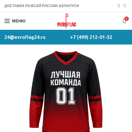
ДОСТАВКА ПО ВСЕЙ РОССИИ, БЕЛАРУСИ
0
МЕНЮ
24@evroflag24.ru
+7 (499) 212-01-32