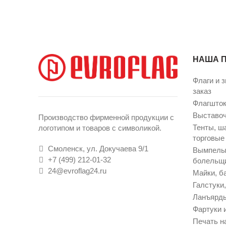
НАША 
Флаги и з
заказ
Флагшток
Выставо
Производство фирменной продукции с
Тенты, ш
логотипом и товаров с символикой.
торговые
Смоленск, ул. Докучаева 9/1
Вымпелы 
+7 (499) 212-01-32
болельщ
24@evroflag24.ru
Майки, ба
Галстуки
Ланъярды
Фартуки 
Печать н