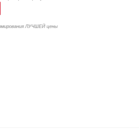
 женщин: набор с заботой о деталях
ормирования ЛУЧШЕЙ цены