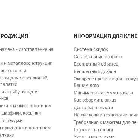
ПРОДУКЦИЯ
ИНФОРМАЦИЯ ДЛЯ КЛИ
намена - изготовление на
Система скидок
Согласование по фото
и и металлоконструкции
Бесплатный образец
чные стенды
Бесплатный дизайн
атры для мероприятий,
Экспресс презентация продук
 палатки
Вашим лого
и атрибутика для
Минимальная сумма заказа
иков
Как оформить заказ
йки и кепки с логотипом
Доставка и оплата
, шарфики, косынки
Наши ткани и технологии печ
 и бейджи
Требования к макетам для пе
и прихватки с логотипом
Гарантия на флаги
а ткани
Уход за изделиями